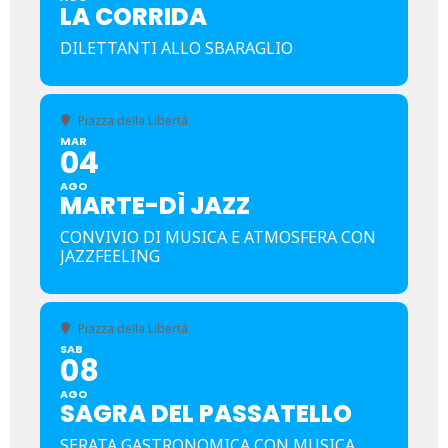
LA CORRIDA
DILETTANTI ALLO SBARAGLIO
Piazza della Libertà
MAR
04
AGO
MARTE-DÌ JAZZ
CONVIVIO DI MUSICA E ATMOSFERA CON
JAZZFEELING
Piazza della Libertà
SAB
08
AGO
SAGRA DEL PASSATELLO
SERATA GASTRONOMICA CON MUSICA