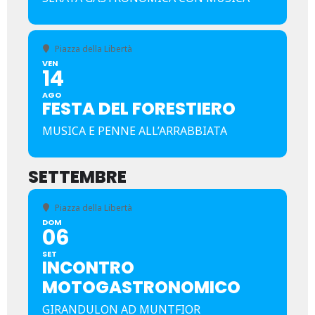
Piazza della Libertà
VEN
14
AGO
FESTA DEL FORESTIERO
MUSICA E PENNE ALL’ARRABBIATA
SETTEMBRE
Piazza della Libertà
DOM
06
SET
INCONTRO
MOTOGASTRONOMICO
GIRANDULON AD MUNTFIOR